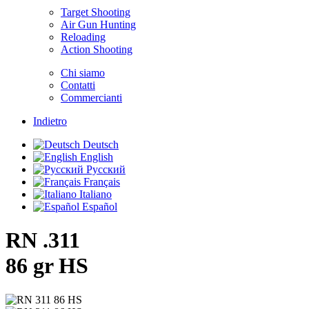
Target Shooting
Air Gun Hunting
Reloading
Action Shooting
Chi siamo
Contatti
Commercianti
Indietro
Deutsch
English
Русский
Français
Italiano
Español
RN .311
86 gr HS