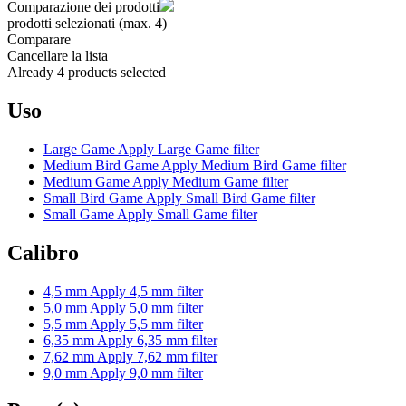
Comparazione dei prodotti
prodotti selezionati (max. 4)
Comparare
Cancellare la lista
Already 4 products selected
Uso
Large Game
Apply Large Game filter
Medium Bird Game
Apply Medium Bird Game filter
Medium Game
Apply Medium Game filter
Small Bird Game
Apply Small Bird Game filter
Small Game
Apply Small Game filter
Calibro
4,5 mm
Apply 4,5 mm filter
5,0 mm
Apply 5,0 mm filter
5,5 mm
Apply 5,5 mm filter
6,35 mm
Apply 6,35 mm filter
7,62 mm
Apply 7,62 mm filter
9,0 mm
Apply 9,0 mm filter