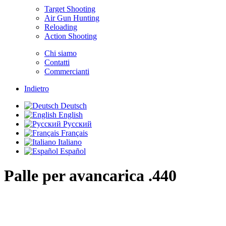
Target Shooting
Air Gun Hunting
Reloading
Action Shooting
Chi siamo
Contatti
Commercianti
Indietro
Deutsch
English
Русский
Français
Italiano
Español
Palle per avancarica .440