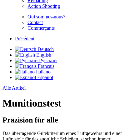
Reloading
Action Shooting
Qui sommes-nous?
Contact
Commerçants
Précédent
Deutsch
English
Русский
Français
Italiano
Español
Alle Artikel
Munitionstest
Präzision für alle
Das überragende Gütekriterium eines Luftgewehrs und einer
Luftpistole für das sportliche Schießen ist schon immer