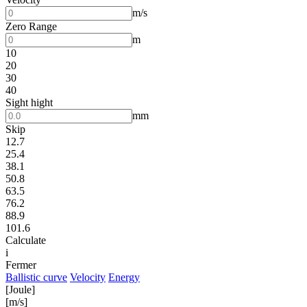
m/s
Zero Range
m
10
20
30
40
Sight hight
mm
Skip
12.7
25.4
38.1
50.8
63.5
76.2
88.9
101.6
Calculate
i
Fermer
Ballistic curve
Velocity
Energy
[Joule]
[m/s]