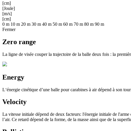
[cm]
[Joule]
[m/s]
[cm]
0 m
10 m
20 m
30 m
40 m
50 m
60 m
70 m
80 m
90 m
Fermer
Zero range
La ligne de visée couper la trajectoire de la balle deux fois : la premi
Energy
L‘énergie cinétique d’une balle pour carabines à air dépend à son tour d
Velocity
La vitesse initiale dépend de deux facteurs: l'énergie initiale de l'arme
l’air. Ce retard dépend de la forme, de la masse ainsi que de la superfic