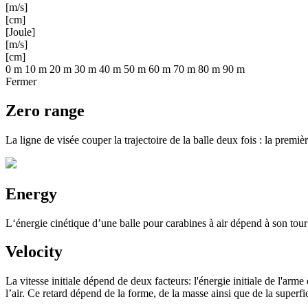
[m/s]
[cm]
[Joule]
[m/s]
[cm]
0 m
10 m
20 m
30 m
40 m
50 m
60 m
70 m
80 m
90 m
Fermer
Zero range
La ligne de visée couper la trajectoire de la balle deux fois : la premi
Energy
L‘énergie cinétique d’une balle pour carabines à air dépend à son tour d
Velocity
La vitesse initiale dépend de deux facteurs: l'énergie initiale de l'arme
l’air. Ce retard dépend de la forme, de la masse ainsi que de la superfic