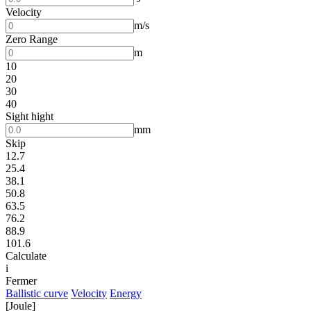
Velocity
m/s
Zero Range
m
10
20
30
40
Sight hight
mm
Skip
12.7
25.4
38.1
50.8
63.5
76.2
88.9
101.6
Calculate
i
Fermer
Ballistic curve
Velocity
Energy
[Joule]