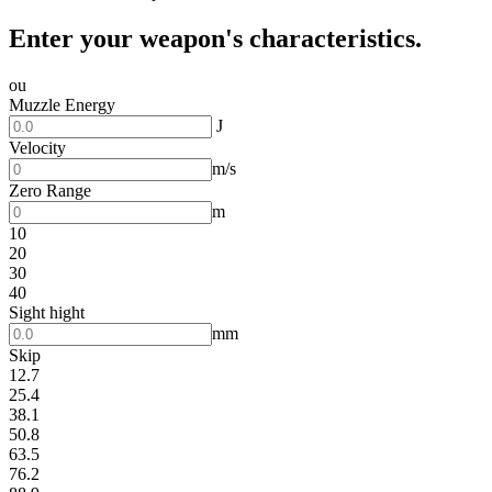
Enter your weapon's characteristics.
ou
Muzzle Energy
J
Velocity
m/s
Zero Range
m
10
20
30
40
Sight hight
mm
Skip
12.7
25.4
38.1
50.8
63.5
76.2