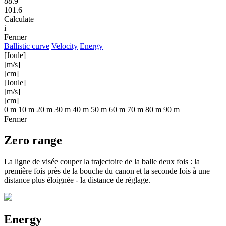
88.9
101.6
Calculate
i
Fermer
Ballistic curve
Velocity
Energy
[Joule]
[m/s]
[cm]
[Joule]
[m/s]
[cm]
0 m
10 m
20 m
30 m
40 m
50 m
60 m
70 m
80 m
90 m
Fermer
Zero range
La ligne de visée couper la trajectoire de la balle deux fois : la
première fois près de la bouche du canon et la seconde fois à une
distance plus éloignée - la distance de réglage.
Energy