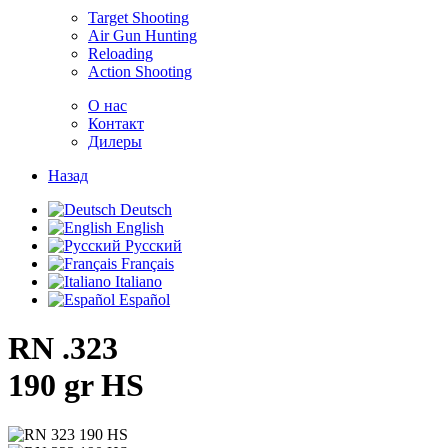
Target Shooting
Air Gun Hunting
Reloading
Action Shooting
О нас
Контакт
Дилеры
Назад
Deutsch
English
Русский
Français
Italiano
Español
RN .323
190 gr HS