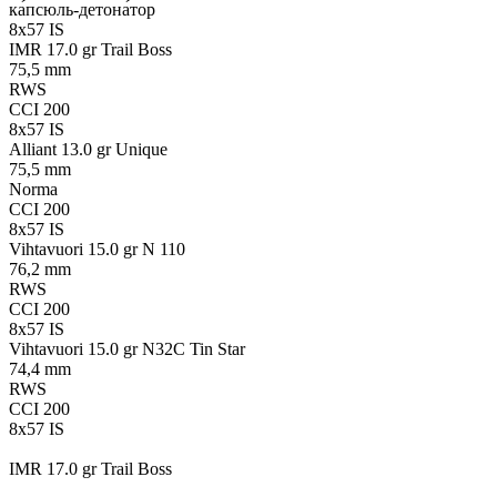
ка́псюль-детона́тор
8x57 IS
IMR 17.0 gr Trail Boss
75,5 mm
RWS
CCI 200
8x57 IS
Alliant 13.0 gr Unique
75,5 mm
Norma
CCI 200
8x57 IS
Vihtavuori 15.0 gr N 110
76,2 mm
RWS
CCI 200
8x57 IS
Vihtavuori 15.0 gr N32C Tin Star
74,4 mm
RWS
CCI 200
8x57 IS
IMR 17.0 gr Trail Boss